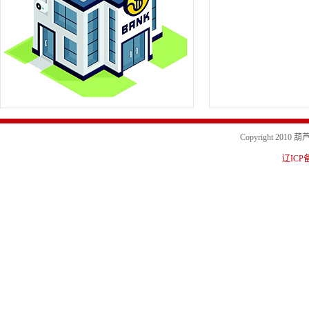
Copyright 20
辽ICP备