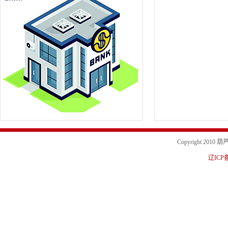
Copyright 20
辽ICP备