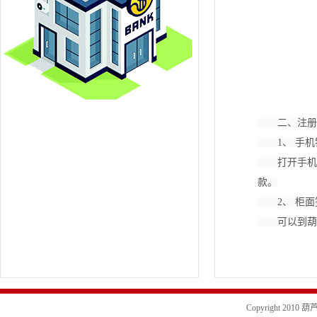
二、注册
1、 手
打开手机银
款。
2、 柜
可以到葫芦
Copyright 20