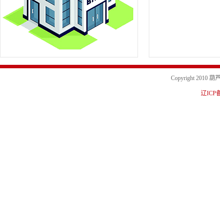
Copyright 20
辽ICP备