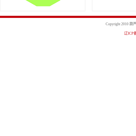
Copyright 20
辽ICP备