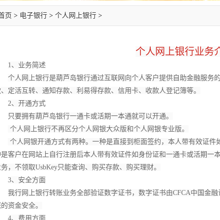
首页
>
电子银行
>
个人网上银行
>
个人网上银行业务
1、业务简述
个人网上银行是葫芦岛银行通过互联网向个人客户提供自助金融服务
款、定活互转、通知存款、利易得存款、信用卡、收款人登记簿等。
2、开通方式
只要拥有葫芦岛银行一通卡或活期一本通就可以开通。
个人网上银行不再区分个人网银大众版和个人网银专业版。
个人网银开通方式有两种。一种是直接到柜面签约，本人带有效证件如
种是客户在网站上自行注册后本人带有效证件如身份证和一通卡或活期一本通
业务，不领取UsbKey只能查询、购买存款、购买理财。
3、安全方面
我行网上银行转账业务全部验证数字证书，数字证书由
CFCA中国金
您的资金安全。
4、费用方面